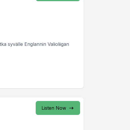
ka syvälle Englannin Valioliigan
Listen Now