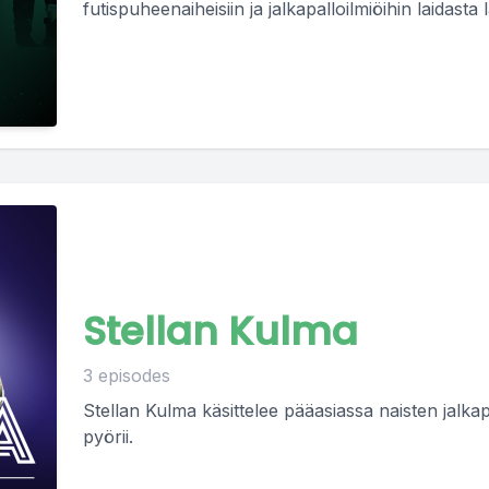
futispuheenaiheisiin ja jalkapalloilmiöihin laidasta l
Stellan Kulma
3 episodes
Stellan Kulma käsittelee pääasiassa naisten jalkap
pyörii.