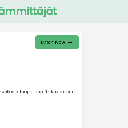
lämmittäjät
Listen Now
kapallosta tuopin äärellä kavereiden