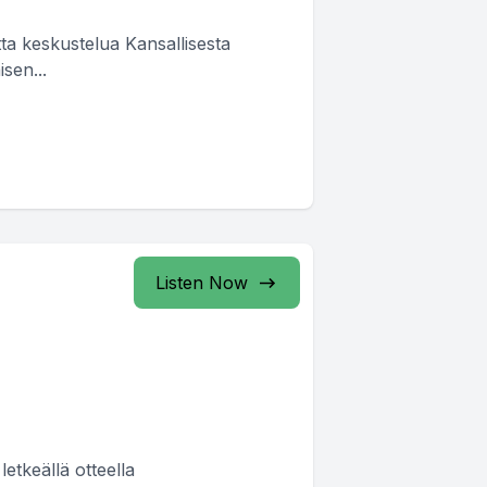
ta keskustelua Kansallisesta
isen...
Listen Now
etkeällä otteella