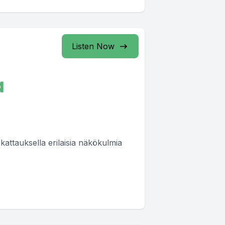
Listen Now
a
 kattauksella erilaisia näkökulmia