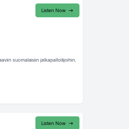
Listen Now
viin suomalaisiin jalkapalloilijoihin.
Listen Now