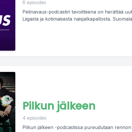
6 episodes
Pelinavaus-podcastin tavoitteena on herättää uut
Liigasta ja kotimaisesta naisjalkapallosta. Suomala
Pilkun jälkeen
4 episodes
Pilkun jälkeen -podcastissa pureudutaan rennon l