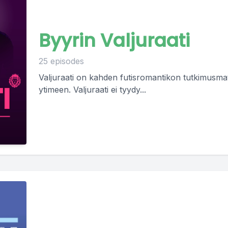
Byyrin Valjuraati
25 episodes
Valjuraati on kahden futisromantikon tutkimusmat
ytimeen. Valjuraati ei tyydy...