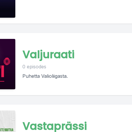
Valjuraati
0 episodes
Puhetta Valioliigasta.
Vastaprässi