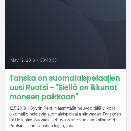
May 12, 2018
•
00:43:05
Tanska on suomalaispelaajien
uusi Ruotsi – "Siellä on ikkunat
moneen paikkaan"
12.5.2018 - Byyrin Penkinlämmittäjät neuvoo tällä viikolla
ulkomaille halajavia suomalaispelaajia siirtymään Tanskaan
tai Hollantiin. Suomalaiset ovat viime vuosina vallanneet
Ruotsin sijaan Tanskan liigaa, joka...