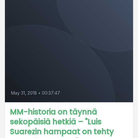
May 31, 2018
•
00:37:47
MM-historia on täynnä
sekopäisiä hetkiä – "Luis
Suarezin hampaat on tehty