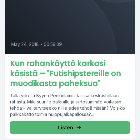
May 24, 2018
•
00:59:39
Kun rahankäyttö karkasi
käsistä – "Futishipstereille on
muodikasta paheksua"
Tällä viikolla Byyrin Penkinlämmittäjissä keskustellaan
rahasta. Mitä suurille palkoille ja siirtosummille voitaisiin
tehdä – vai tarvitseeko niille edes tehdä mitään? Voisiko
palkkakatto toimia huippujalkapallossa?...
Listen