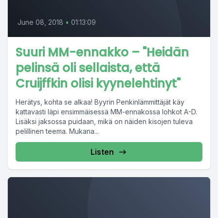
June 08, 2018
•
01:13:09
Suuri MM-ennakko – "Heidän
pelinsä oli sellaista, että
Cruijffkin olisi kyynelehtinyt"
Herätys, kohta se alkaa! Byyrin Penkinlämmittäjät käy
kattavasti läpi ensimmäisessä MM-ennakossa lohkot A-D.
Lisäksi jaksossa puidaan, mikä on näiden kisojen tuleva
pelillinen teema. Mukana...
Listen