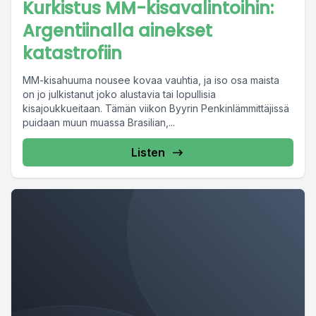
Kurkistus MM-kisavalintoihin:
Argentiinalla ainekset
katastrofiin
MM-kisahuuma nousee kovaa vauhtia, ja iso osa maista
on jo julkistanut joko alustavia tai lopullisia
kisajoukkueitaan. Tämän viikon Byyrin Penkinlämmittäjissä
puidaan muun muassa Brasilian,...
Listen