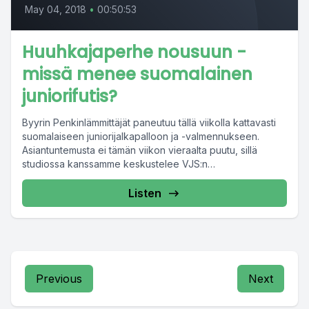
May 04, 2018
•
00:50:53
Huuhkajaperhe nousuun -
missä menee suomalainen
juniorifutis?
Byyrin Penkinlämmittäjät paneutuu tällä viikolla kattavasti
suomalaiseen juniorijalkapalloon ja -valmennukseen.
Asiantuntemusta ei tämän viikon vieraalta puutu, sillä
studiossa kanssamme keskustelee VJS:n
talenttivalmentaja ja Suomen...
Listen
Previous
Next