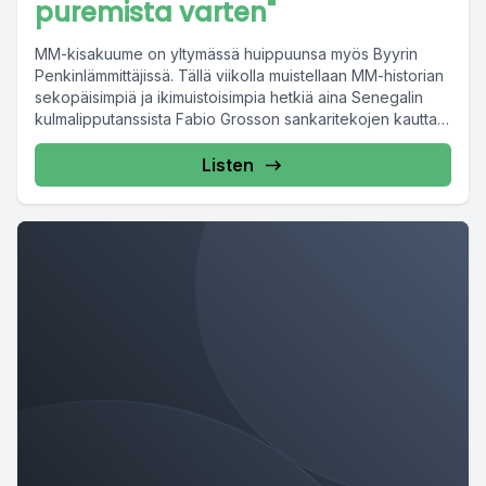
puremista varten"
MM-kisakuume on yltymässä huippuunsa myös Byyrin
Penkinlämmittäjissä. Tällä viikolla muistellaan MM-historian
sekopäisimpiä ja ikimuistoisimpia hetkiä aina Senegalin
kulmalipputanssista Fabio Grosson sankaritekojen kautta
Luis Suarezin...
Listen