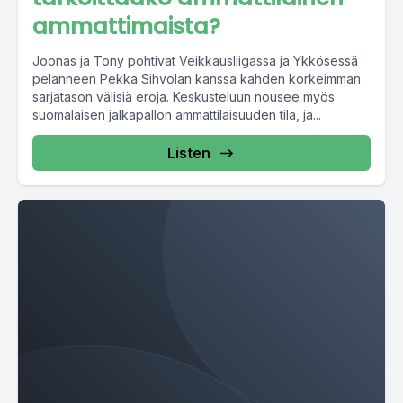
ammattimaista?
Joonas ja Tony pohtivat Veikkausliigassa ja Ykkösessä
pelanneen Pekka Sihvolan kanssa kahden korkeimman
sarjatason välisiä eroja. Keskusteluun nousee myös
suomalaisen jalkapallon ammattilaisuuden tila, ja...
Listen