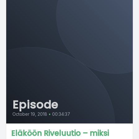
Episode
October 19, 2018
•
00:34:37
Eläköön Riveluutio – miksi