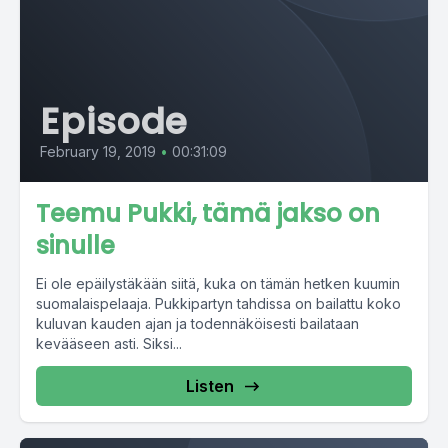
Episode
February 19, 2019
•
00:31:09
Teemu Pukki, tämä jakso on
sinulle
Ei ole epäilystäkään siitä, kuka on tämän hetken kuumin
suomalaispelaaja. Pukkipartyn tahdissa on bailattu koko
kuluvan kauden ajan ja todennäköisesti bailataan
kevääseen asti. Siksi...
Listen