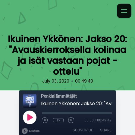
Ikuinen Ykkönen: Jakso 20:
"Avauskierroksella kolinaa
ja isät vastaan pojat -
ottelu"
•
July 03, 2020
00:49:49
Penkinlämmittäjät
1x
00:00
/
00:49:49
SUBSCRIBE
SHARE