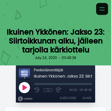
Ikuinen Ykkönen: Jakso 23:
Siirtoikkunan alku, jälleen
tarjolla kärkiottelu
•
July 24, 2020
00:48:38
Penkinlämmittäjät
1x
00:00
/
00:48:38
SUBSCRIBE
SHARE