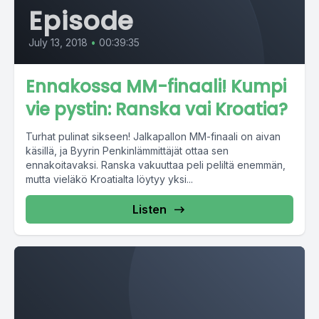
Episode
July 13, 2018
•
00:39:35
Ennakossa MM-finaali! Kumpi
vie pystin: Ranska vai Kroatia?
Turhat pulinat sikseen! Jalkapallon MM-finaali on aivan
käsillä, ja Byyrin Penkinlämmittäjät ottaa sen
ennakoitavaksi. Ranska vakuuttaa peli peliltä enemmän,
mutta vieläkö Kroatialta löytyy yksi...
Listen