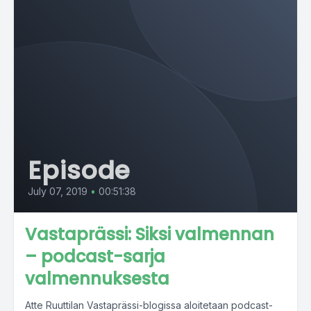
Episode
July 07, 2019
•
00:51:38
Vastaprässi: Siksi valmennan
– podcast-sarja
valmennuksesta
Atte Ruuttilan Vastaprässi-blogissa aloitetaan podcast-